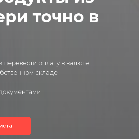
ери точно в
 перевести оплату в валюте
обственном складе
 документами
иста