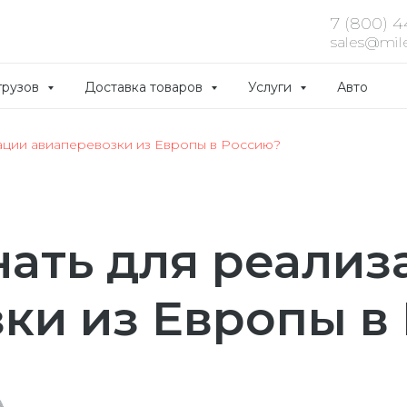
7 (800) 
sales@mile
грузов
Доставка товаров
Услуги
Авто
зации авиаперевозки из Европы в Россию?
нать для реализ
ки из Европы в