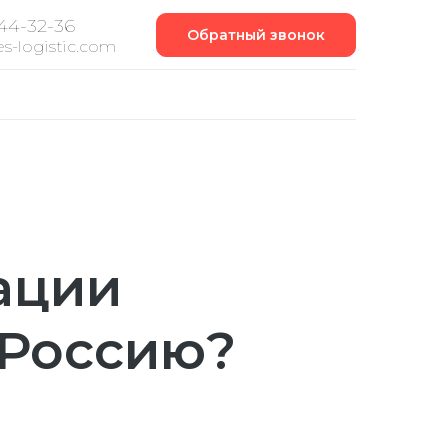
444-32-36
Обратный звонок
s-logistic.com
ации
 Россию?