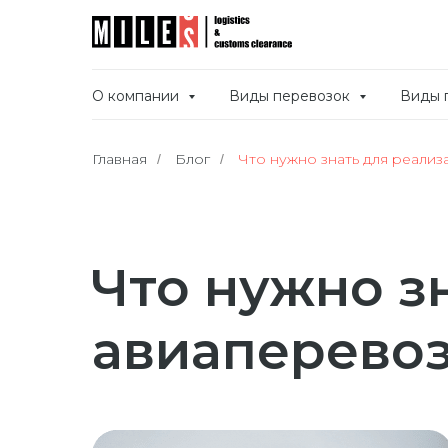
О компании
Виды перевозок
Виды 
Главная
Блог
Что нужно знать для реали
/
/
Что нужно з
авиаперевоз