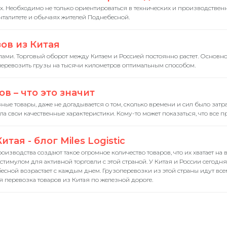
ых. Необходимо не только ориентироваться в технических и производственн
нталитете и обычаях жителей Поднебесной.
ов из Китая
ми. Торговый оборот между Китаем и Россией постоянно растет. Основно
 перевозить грузы на тысячи километров оптимальным способом.
 – что это значит
ые товары, даже не догадывается о том, сколько времени и сил было затр
а свои качественные характеристики. Кому-то может показаться, что все пр
ая - блог Miles Logistic
зводства создают такое огромное количество товаров, что их хватает на 
стимулом для активной торговли с этой страной. У Китая и России сегодн
сной возрастает с каждым днем. Грузоперевозки из этой страны идут все
перевозка товаров из Китая по железной дороге.