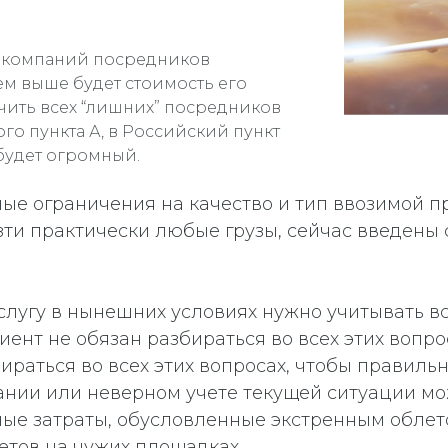
ше компаний посредников
тем выше будет стоимость его
чить всех “лишних” посредников
го пункта А, в Российский пункт
будет огромный.
ные ограничения на качество и тип ввозимой п
ти практически любые грузы, сейчас введены
слугу в нынешних условиях нужно учитывать вс
иент не обязан разбираться во всех этих вопро
бираться во всех этих вопросах, чтобы правиль
нии или неверном учете текущей ситуации мож
ные затраты, обусловленные экстренным обле
етов на чужих площадках.