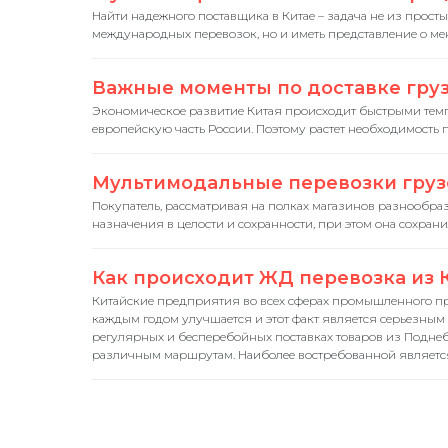
Найти надежного поставщика в Китае – задача не из прост
международных перевозок, но и иметь представление о ме
Важные моменты по доставке груз
Экономическое развитие Китая происходит быстрыми темпа
европейскую часть России. Поэтому растет необходимость
Мультимодальные перевозки грузов
Покупатель, рассматривая на полках магазинов разнообразн
назначения в целости и сохранности, при этом она сохранил
Как происходит ЖД перевозка из Кит
Китайские предприятия во всех сферах промышленного прои
каждым годом улучшается и этот факт является серьезным 
регулярных и бесперебойных поставках товаров из Поднебе
различным маршрутам. Наиболее востребованной является 