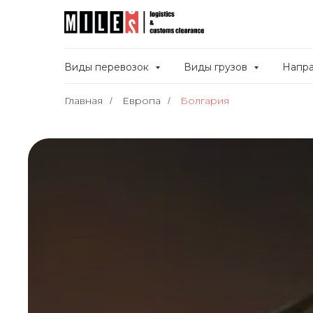
Виды перевозок
Виды грузов
Напр
Главная
Европа
Болгария
/
/