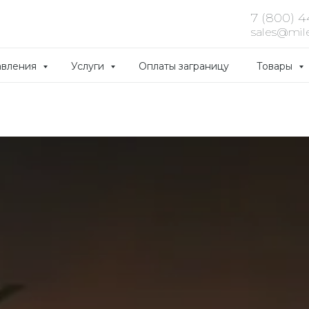
7 (800) 
sales@mile
авления
Услуги
Оплаты заграницу
Товары