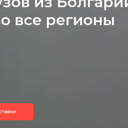
узов из Болгари
во все регионы
ставки